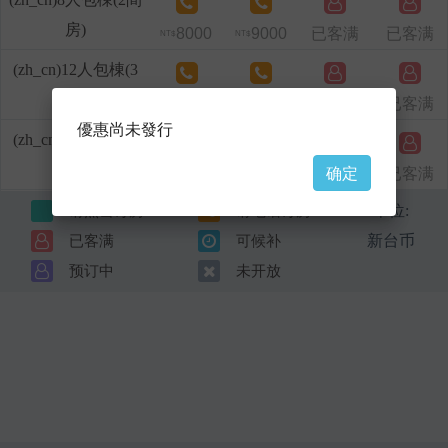
房)
8000
9000
已客满
已客满
NT$
NT$
(zh_cn)12人包棟(3
間房)
11500
13000
已客满
已客满
NT$
NT$
優惠尚未發行
(zh_cn)16人包棟(4
确定
間房)
15000
17000
已客满
已客满
NT$
NT$
单位:
请点击订房
请电话订房
新台币
已客满
可候补
预订中
未开放