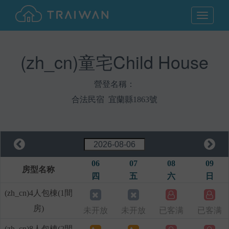
MENU
(zh_cn)童宅Child House
營登名稱：
合法民宿 宜蘭縣1863號
06
07
08
09
房型名称
四
五
六
日
(zh_cn)4人包棟(1間
房)
未开放
未开放
已客满
已客满
(zh_cn)8人包棟(2間